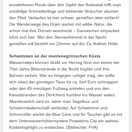
wunderbaren Route über den Gipfel des Radostak trifft man
unzählige Schmetterlinge und blühende Sträucher säumen
den Pfad. Verlaufen ist hier schwer, genießen aber einfach!
Die Wanderwege des Orjen warten mit wilder Natur, die
schon mal ihre Dornen ausstreckt – Gamaschen einpacken
lohnt sich hier. Wer den Sternenhimmel in der Nacht
genießen will bezieht ein Zimmer auf der Za Vratlom Hütte.
Schwimmen an der montenegrinischen Küste
Wasserratten können direkt vor Herceg Novi von einem der
70er-Jahre Betonstrände in die Bucht hüpfen und ihre
Bahnen ziehen. Wer es hingegen ruhiger mag, der sollte
sich eines der günstigen Taxis für ca. fünf Euro schnappen
oder den 45-minütigen Fußweg antreten und von den
Kieselstränden des Dörfchens Kumbor ins Wasser waten.
Abenteuerlich wird es, wenn man Segeltour und
Schwimmleidenschaft verbindet: Auf Schwimmer und
Schnorchler wartet die Blue Cave und für Taucher gibt es mit
dem Unterwasserhöhlensystem Poseidons City ein wahres
Küstenhighlight zu entdecken. (Bildrechte: FVA)