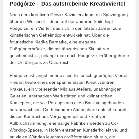
Podgórze – Das aufstrebende Kreativviertel
Nach dem kreativen Gewirr Kazimierz lohnt ein Spaziergang
über die Weichsel – denn auf der anderen Seite liegt
Podgórze, ein Viertel, das sich in den letzten Jahren zum
künstlerischen Geheimtipp entwickelt hat. Über die
futuristische Kładka Bernatka, eine elegante
Fußgängerbrücke, die mit tänzerischen Skulpturen
geschmückt ist, gelangt man nach Podgórze. Früher gehörte
der Ort übrigens zu Österreich.
Podgórze ist längst mehr als ein historisch geprägtes Viertel
– es ist heute eines der spannendsten Kreativzentren
Krakaus, ein vibrierender Mix aus Ateliers, unabhängigen
Galerien, alternativen Werkstätten und kulinarischen
Konzepten, die wie Pop-ups aus alten Backsteingebäuden
herauswachsen. Die besondere Atmosphäre entsteht durch
diesen Kontrast aus Vergangenheit und kreativer
Aufbruchstimmung: ehemalige Fabriken werden zu Co-
Working-Spaces, in Höfen entstehen Künstlerkollektive, und
an vielen Wänden leuchten großformatige Murals, die