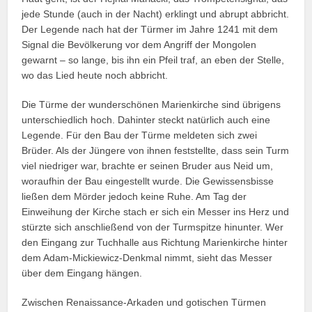
jede Stunde (auch in der Nacht) erklingt und abrupt abbricht.
Der Legende nach hat der Türmer im Jahre 1241 mit dem
Signal die Bevölkerung vor dem Angriff der Mongolen
gewarnt – so lange, bis ihn ein Pfeil traf, an eben der Stelle,
wo das Lied heute noch abbricht.
Die Türme der wunder­schönen Marienkirche sind übrigens
unterschiedlich hoch. Dahinter steckt natürlich auch eine
Legen­de. Für den Bau der Türme meldeten sich zwei
Brüder. Als der Jüngere von ihnen feststellte, dass sein Turm
viel niedriger war, brachte er seinen Bruder aus Neid um,
woraufhin der Bau eingestellt wurde. Die Gewissensbisse
ließen dem Mörder jedoch keine Ruhe. Am Tag der
Einweihung der Kirche stach er sich ein Messer ins Herz und
stürzte sich anschließend von der Turm­spitze hinunter. Wer
den Eingang zur Tuch­halle aus Richtung Marienkirche hinter
dem Adam-Mickiewicz-Denkmal nimmt, sieht das Messer
über dem Eingang hängen.
Zwischen Renaissance-Arkaden und gotischen Türmen