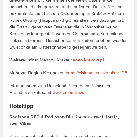
direkt erleben will, kann einen der vielen Ostermärkte
besuchen, die im ganzen Land stattfinden. Der größte und
bekannteste läuft bis zum Ostermontag in Kraków. Auf dem
Rynek Główny (Hauptmarkt) gibt es alles, was dazu gehört:
die Pisanki genannten Ostereier, die in Wachsbatik- und
Kratztechnik hergestellt werden, Osterpalmen, Keramik und
Holzschnitzereien. Besucher können zudem erleben, wie die
Święconka am Ostersonnabend gesegnet werden.
Weitere Infos:
Mehr zu Krakau:
www.krakow.pl
Mehr zur Region Kleinpolen:
https://visitmalopolska.pl/de_DE
Informationen zum Reiseland Polen beim Polnischen
Fremdenverkehrsamt
www.polen.travel
Hoteltipp
Radisson RED & Radisson Blu Krakau – zwei Hotels,
zwei Vibes
Krakau bietet viele Hotels, aber die Kombination aus