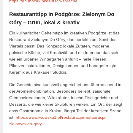
https://en.mocak.pl/deutsch-sprache
Restauranttipp in Podgórze: Zielonym Do
Góry – Grün, lokal & kreativ
Ein kulinarischer Geheimtipp im kreativen Podgórze ist das
Restaurant Zielonym Do Góry, das perfekt zum Spirit des
Viertels passt. Das Konzept: lokale Zutaten, moderne
polnische Küche, viel Kreativität und ein Interieur, das sich
wie ein urbaner Wintergarten anfühlt – helle Fliesen,
Pflanzeninstallationen, Designlampen und handgefertigte
Keramik aus Krakauer Studios.
Die Gerichte sind kunstvoll angerichtet und überraschend in
der Aromenkombination. Besonders beliebt: saisonale
Gemüsekreationen, Wildkräuter, frische Fischgerichte und
Desserts, die wie kleine Skulpturen wirken. Ein Ort, der zeigt,
dass Gastronomie in Krakau längst Teil der kreativen Szene
ist.
https://www.lwowska1.pl/restauracja/restauracja-
zielonym-do-gory