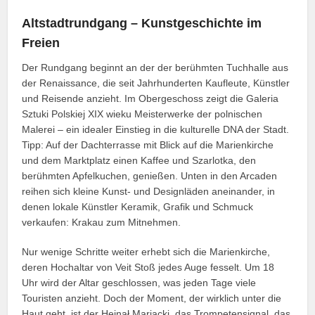
Altstadtrundgang – Kunstgeschichte im
Freien
Der Rundgang beginnt an der der berühmten Tuchhalle aus
der Renaissance, die seit Jahrhunderten Kaufleute, Künstler
und Reisende anzieht. Im Obergeschoss zeigt die Galeria
Sztuki Polskiej XIX wieku Meisterwerke der polnischen
Malerei – ein idealer Einstieg in die kulturelle DNA der Stadt.
Tipp: Auf der Dachterrasse mit Blick auf die Marienkirche
und dem Marktplatz einen Kaffee und Szarlotka, den
berühmten Apfelkuchen, genießen. Unten in den Arcaden
reihen sich kleine Kunst- und Designläden aneinander, in
denen lokale Künstler Keramik, Grafik und Schmuck
verkaufen: Krakau zum Mitnehmen.
Nur wenige Schritte weiter erhebt sich die Marienkirche,
deren Hochaltar von Veit Stoß jedes Auge fesselt. Um 18
Uhr wird der Altar geschlossen, was jeden Tage viele
Touristen anzieht. Doch der Moment, der wirklich unter die
Haut geht, ist der Hejnał Mariacki, das Trompetensignal, das