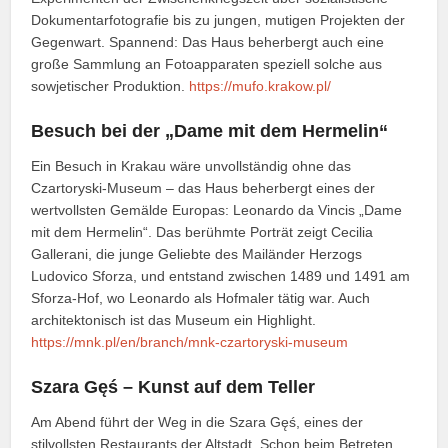
Dokumentarfotografie bis zu jungen, mutigen Projekten der
Gegenwart. Spannend: Das Haus beherbergt auch eine
große Sammlung an Fotoapparaten speziell solche aus
sowjetischer Produktion.
https://mufo.krakow.pl/
Besuch bei der „Dame mit dem Hermelin“
Ein Besuch in Krakau wäre unvollständig ohne das
Czartoryski-Museum – das Haus beherbergt eines der
wertvollsten Gemälde Europas: Leonardo da Vincis „Dame
mit dem Hermelin“. Das berühmte Porträt zeigt Cecilia
Gallerani, die junge Geliebte des Mailänder Herzogs
Ludovico Sforza, und entstand zwischen 1489 und 1491 am
Sforza-Hof, wo Leonardo als Hofmaler tätig war. Auch
architektonisch ist das Museum ein Highlight.
https://mnk.pl/en/branch/mnk-czartoryski-museum
Szara Gęś – Kunst auf dem Teller
Am Abend führt der Weg in die Szara Gęś, eines der
stilvollsten Restaurants der Altstadt. Schon beim Betreten