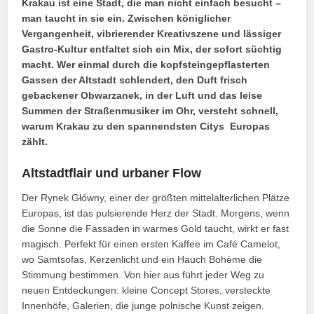
Krakau ist eine Stadt, die man nicht einfach besucht –
man taucht in sie ein. Zwischen königlicher
Vergangenheit, vibrierender Kreativszene und lässiger
Gastro‑Kultur entfaltet sich ein Mix, der sofort süchtig
macht. Wer einmal durch die kopfsteingepflasterten
Gassen der Altstadt schlendert, den Duft frisch
gebackener Obwarzanek, in der Luft und das leise
Summen der Straßenmusiker im Ohr, versteht schnell,
warum Krakau zu den spannendsten Citys Europas
zählt.
Altstadtflair und urbaner Flow
Der Rynek Główny, einer der größten mittelalterlichen Plätze
Europas, ist das pulsierende Herz der Stadt. Morgens, wenn
die Sonne die Fassaden in warmes Gold taucht, wirkt er fast
magisch. Perfekt für einen ersten Kaffee im Café Camelot,
wo Samtsofas, Kerzenlicht und ein Hauch Bohème die
Stimmung bestimmen. Von hier aus führt jeder Weg zu
neuen Entdeckungen: kleine Concept Stores, versteckte
Innenhöfe, Galerien, die junge polnische Kunst zeigen.