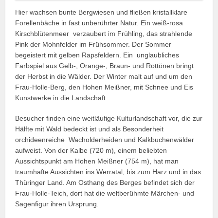
Hier wachsen bunte Bergwiesen und fließen kristallklare
Forellenbäche in fast unberührter Natur. Ein weiß-rosa
Kirschblütenmeer verzaubert im Frühling, das strahlende
Pink der Mohnfelder im Frühsommer. Der Sommer
begeistert mit gelben Rapsfeldern. Ein unglaubliches
Farbspiel aus Gelb-, Orange-, Braun- und Rottönen bringt
der Herbst in die Wälder. Der Winter malt auf und um den
Frau-Holle-Berg, den Hohen Meißner, mit Schnee und Eis
Kunstwerke in die Landschaft.
Besucher finden eine weitläufige Kulturlandschaft vor, die zur
Hälfte mit Wald bedeckt ist und als Besonderheit
orchideenreiche Wacholderheiden und Kalkbuchenwälder
aufweist. Von der Kalbe (720 m), einem beliebten
Aussichtspunkt am Hohen Meißner (754 m), hat man
traumhafte Aussichten ins Werratal, bis zum Harz und in das
Thüringer Land. Am Osthang des Berges befindet sich der
Frau-Holle-Teich, dort hat die weltberühmte Märchen- und
Sagenfigur ihren Ursprung.